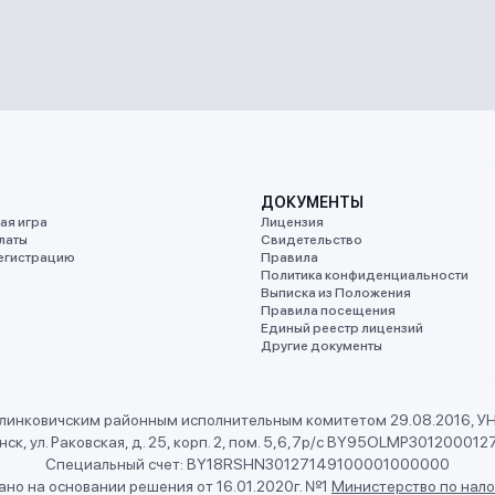
ДОКУМЕНТЫ
ая игра
Лицензия
латы
Свидетельство
егистрацию
Правила
Политика конфиденциальности
Выписка из Положения
Правила посещения
Единый реестр лицензий
Другие документы
линковичским районным исполнительным комитетом 29.08.2016, 
ск, ул. Раковская, д. 25, корп. 2, пом. 5,6,7
р/с BY95OLMP301200012
Специальный счет: BY18RSHN30127149100001000000
но на основании решения от 16.01.2020г. №1
Министерство по нало