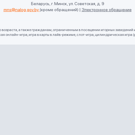
Беларусь, г. Минск, ул. Советская, д. 9
mns@nalog.gov.by
(кроме обращений)
|
Электронное обращение
го возраста, а также гражданам, ограниченным в посещении игорных заведений 
 онлайн-игра, игра в карты в лайв-режиме, слот-игра, цилиндрическая игра (