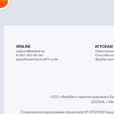
WINLINE
ИГРОКАМ
support@winline.by
Ответственн
8-801-100-90-90
Способы оп
для абонентов A1, МТС и Life
Фрибет за р
ООО «АльMах» зарегистрировано Ка
220004, г. Мин
Специальное разрешение (лицензия) № 33120/661 выда