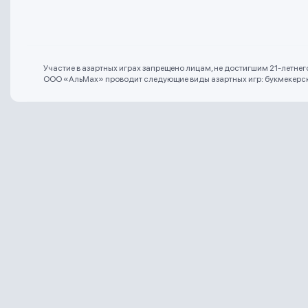
Участие в азартных играх запрещено лицам, не достигшим 21-летне
ООО «АльМах» проводит следующие виды азартных игр: букмекерская