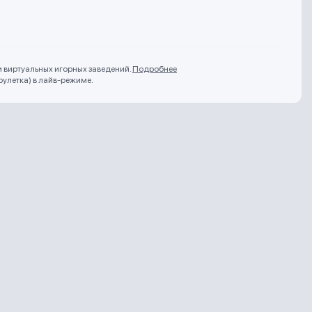
и виртуальных игорных заведений.
Подробнее
рулетка) в лайв-режиме.