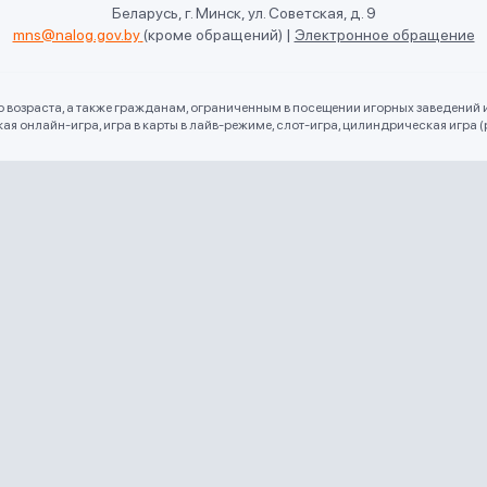
Беларусь, г. Минск, ул. Советская, д. 9
mns@nalog.gov.by
(кроме обращений)
|
Электронное обращение
го возраста, а также гражданам, ограниченным в посещении игорных заведений 
 онлайн-игра, игра в карты в лайв-режиме, слот-игра, цилиндрическая игра (