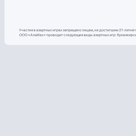
Участие в азартных играх запрещено лицам, не достигшим 21-летне
ООО «АльМах» проводит следующие виды азартных игр: букмекерская