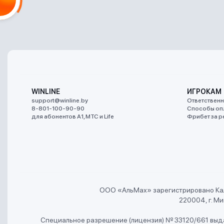
WINLINE
ИГРОКАМ
support@winline.by
Ответственн
8-801-100-90-90
Способы оп
для абонентов A1, МТС и Life
Фрибет за р
ООО «АльMах» зарегистрировано Ка
220004, г. Мин
Специальное разрешение (лицензия) № 33120/661 выда