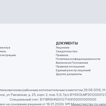
ДОКУМЕНТЫ
ая игра
Лицензия
латы
Свидетельство
егистрацию
Правила
Политика конфиденциальности
Выписка из Положения
Правила посещения
Единый реестр лицензий
Другие документы
линковичским районным исполнительным комитетом 29.08.2016, 
ск, ул. Раковская, д. 25, корп. 2, пом. 5,6,7
р/с BY95OLMP301200012
Специальный счет: BY18RSHN30127149100001000000
но на основании решения от 16.01.2020г. №1
Министерство по нало