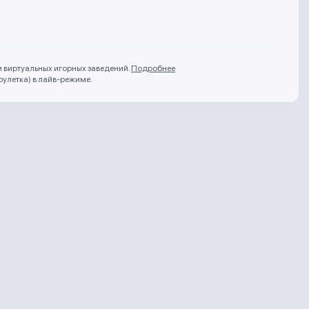
и виртуальных игорных заведений.
Подробнее
рулетка) в лайв-режиме.