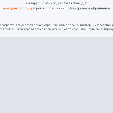
Беларусь, г. Минск, ул. Советская, д. 9
mns@nalog.gov.by
(кроме обращений)
|
Электронное обращение
го возраста, а также гражданам, ограниченным в посещении игорных заведений 
 онлайн-игра, игра в карты в лайв-режиме, слот-игра, цилиндрическая игра (