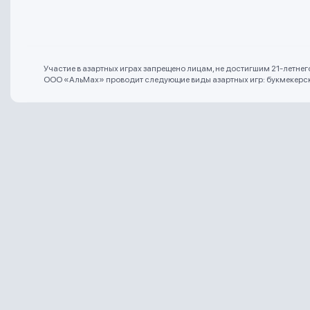
Участие в азартных играх запрещено лицам, не достигшим 21-летне
ООО «АльМах» проводит следующие виды азартных игр: букмекерская