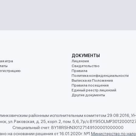
ДОКУМЕНТЫ
ая игра
Лицензия
латы
Свидетельство
егистрацию
Правила
Политика конфиденциальности
Выписка из Положения
Правила посещения
Единый реестр лицензий
Другие документы
линковичским районным исполнительным комитетом 29.08.2016, 
ск, ул. Раковская, д. 25, корп. 2, пом. 5,6,7
р/с BY95OLMP301200012
Специальный счет: BY18RSHN30127149100001000000
но на основании решения от 16.01.2020г. №1
Министерство по нало