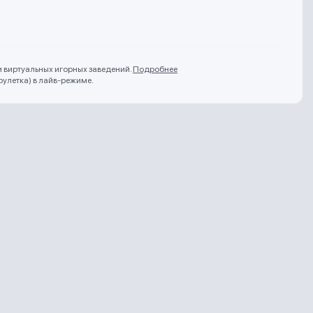
и виртуальных игорных заведений.
Подробнее
рулетка) в лайв-режиме.