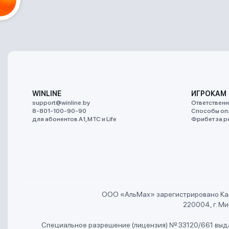
WINLINE
ИГРОКАМ
support@winline.by
Ответственн
8-801-100-90-90
Способы оп
для абонентов A1, МТС и Life
Фрибет за р
ООО «АльMах» зарегистрировано Ка
220004, г. Мин
Специальное разрешение (лицензия) № 33120/661 выда