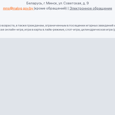
Беларусь, г. Минск, ул. Советская, д. 9
mns@nalog.gov.by
(кроме обращений)
|
Электронное обращение
го возраста, а также гражданам, ограниченным в посещении игорных заведений 
 онлайн-игра, игра в карты в лайв-режиме, слот-игра, цилиндрическая игра (