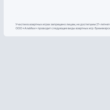
Участие в азартных играх запрещено лицам, не достигшим 21-летне
ООО «АльМах» проводит следующие виды азартных игр: букмекерская