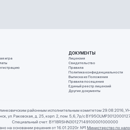
ДОКУМЕНТЫ
ая игра
Лицензия
латы
Свидетельство
егистрацию
Правила
Политика конфиденциальности
Выписка из Положения
Правила посещения
Единый реестр лицензий
Другие документы
линковичским районным исполнительным комитетом 29.08.2016, 
ск, ул. Раковская, д. 25, корп. 2, пом. 5,6,7
р/с BY95OLMP301200012
Специальный счет: BY18RSHN30127149100001000000
но на основании решения от 16.01.2020г. №1
Министерство по нало