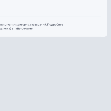
и виртуальных игорных заведений.
Подробнее
рулетка) в лайв-режиме.