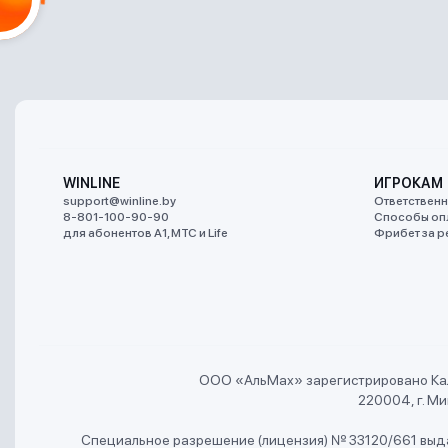
WINLINE
ИГРОКАМ
support@winline.by
Ответственн
8-801-100-90-90
Способы оп
для абонентов A1, МТС и Life
Фрибет за р
ООО «АльMах» зарегистрировано Ка
220004, г. Мин
Специальное разрешение (лицензия) № 33120/661 выда