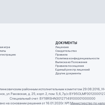
ДОКУМЕНТЫ
ая игра
Лицензия
латы
Свидетельство
егистрацию
Правила
Политика конфиденциальности
Выписка из Положения
Правила посещения
Единый реестр лицензий
Другие документы
линковичским районным исполнительным комитетом 29.08.2016, 
ск, ул. Раковская, д. 25, корп. 2, пом. 5,6,7
р/с BY95OLMP301200012
Специальный счет: BY18RSHN30127149100001000000
но на основании решения от 16.01.2020г. №1
Министерство по нало