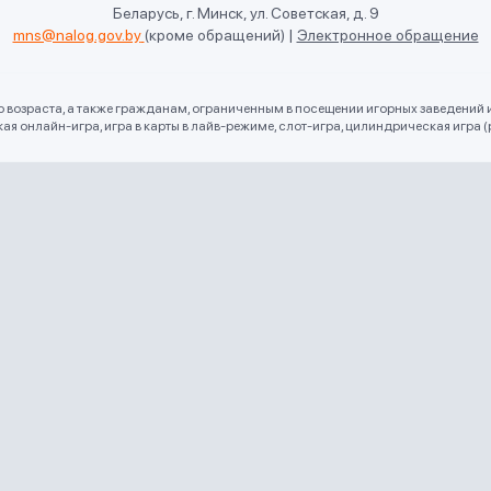
Беларусь, г. Минск, ул. Советская, д. 9
mns@nalog.gov.by
(кроме обращений)
|
Электронное обращение
го возраста, а также гражданам, ограниченным в посещении игорных заведений 
 онлайн-игра, игра в карты в лайв-режиме, слот-игра, цилиндрическая игра (