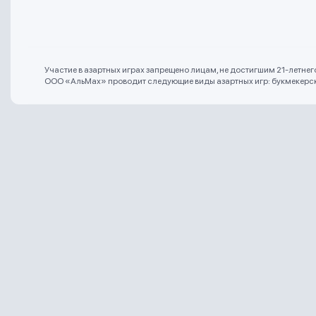
Участие в азартных играх запрещено лицам, не достигшим 21-летне
ООО «АльМах» проводит следующие виды азартных игр: букмекерская