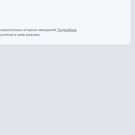
и виртуальных игорных заведений.
Подробнее
рулетка) в лайв-режиме.