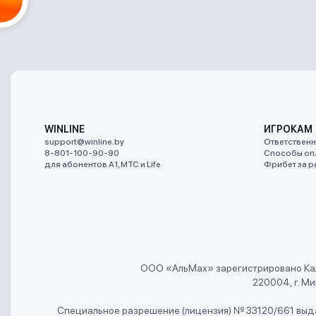
WINLINE
ИГРОКАМ
support@winline.by
Ответственн
8-801-100-90-90
Способы оп
для абонентов A1, МТС и Life
Фрибет за р
ООО «АльMах» зарегистрировано Ка
220004, г. Мин
Специальное разрешение (лицензия) № 33120/661 выда