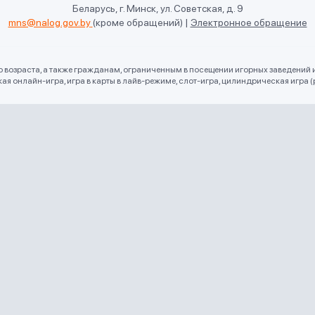
Беларусь, г. Минск, ул. Советская, д. 9
mns@nalog.gov.by
(кроме обращений)
|
Электронное обращение
го возраста, а также гражданам, ограниченным в посещении игорных заведений 
 онлайн-игра, игра в карты в лайв-режиме, слот-игра, цилиндрическая игра (