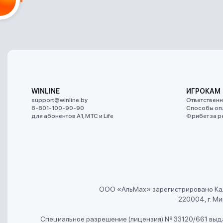
WINLINE
ИГРОКАМ
support@winline.by
Ответственн
8-801-100-90-90
Способы оп
для абонентов A1, МТС и Life
Фрибет за р
ООО «АльMах» зарегистрировано Ка
220004, г. Мин
Специальное разрешение (лицензия) № 33120/661 выда