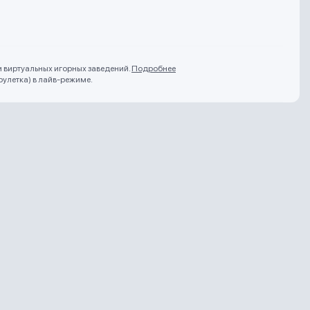
и виртуальных игорных заведений.
Подробнее
рулетка) в лайв-режиме.