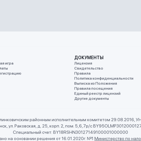
ДОКУМЕНТЫ
ая игра
Лицензия
латы
Свидетельство
егистрацию
Правила
Политика конфиденциальности
Выписка из Положения
Правила посещения
Единый реестр лицензий
Другие документы
линковичским районным исполнительным комитетом 29.08.2016, 
ск, ул. Раковская, д. 25, корп. 2, пом. 5,6,7
р/с BY95OLMP301200012
Специальный счет: BY18RSHN30127149100001000000
но на основании решения от 16.01.2020г. №1
Министерство по нало