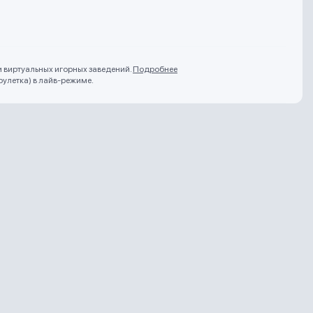
и виртуальных игорных заведений.
Подробнее
рулетка) в лайв-режиме.