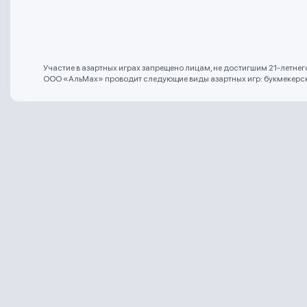
Участие в азартных играх запрещено лицам, не достигшим 21-летне
ООО «АльМах» проводит следующие виды азартных игр: букмекерская