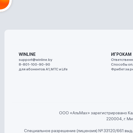
WINLINE
ИГРОКАМ
support@winline.by
Ответственн
8-801-100-90-90
Способы оп
для абонентов A1, МТС и Life
Фрибет за р
ООО «АльMах» зарегистрировано Ка
220004, г. Мин
Специальное разрешение (лицензия) № 33120/661 выда