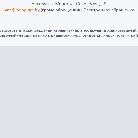
Беларусь, г. Минск, ул. Советская, д. 9
mns@nalog.gov.by
(кроме обращений)
|
Электронное обращение
го возраста, а также гражданам, ограниченным в посещении игорных заведений 
 онлайн-игра, игра в карты в лайв-режиме, слот-игра, цилиндрическая игра (