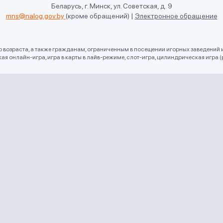
Беларусь, г. Минск, ул. Советская, д. 9
mns@nalog.gov.by
(кроме обращений)
|
Электронное обращение
го возраста, а также гражданам, ограниченным в посещении игорных заведений 
 онлайн-игра, игра в карты в лайв-режиме, слот-игра, цилиндрическая игра (