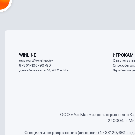
WINLINE
ИГРОКАМ
support@winline.by
Ответственн
8-801-100-90-90
Способы оп
для абонентов A1, МТС и Life
Фрибет за р
ООО «АльMах» зарегистрировано Ка
220004, г. Мин
Специальное разрешение (лицензия) № 33120/661 выда