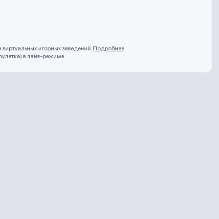
и виртуальных игорных заведений.
Подробнее
рулетка) в лайв-режиме.