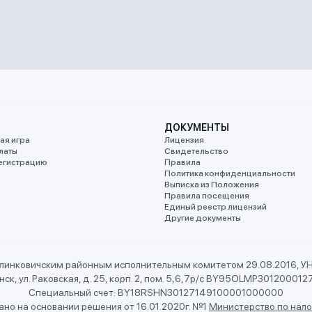
ДОКУМЕНТЫ
ая игра
Лицензия
латы
Свидетельство
егистрацию
Правила
Политика конфиденциальности
Выписка из Положения
Правила посещения
Единый реестр лицензий
Другие документы
линковичским районным исполнительным комитетом 29.08.2016, 
ск, ул. Раковская, д. 25, корп. 2, пом. 5,6,7
р/с BY95OLMP301200012
Специальный счет: BY18RSHN30127149100001000000
но на основании решения от 16.01.2020г. №1
Министерство по нало