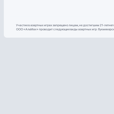
Участие в азартных играх запрещено лицам, не достигшим 21-летне
ООО «АльМах» проводит следующие виды азартных игр: букмекерская