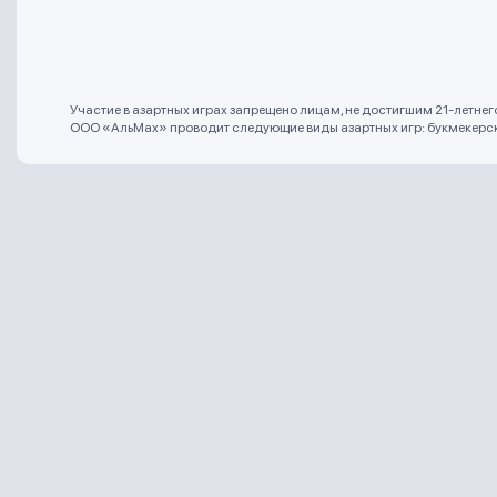
Участие в азартных играх запрещено лицам, не достигшим 21-летне
ООО «АльМах» проводит следующие виды азартных игр: букмекерская