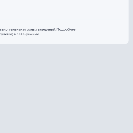
и виртуальных игорных заведений.
Подробнее
рулетка) в лайв-режиме.