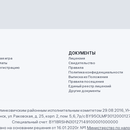
ДОКУМЕНТЫ
ая игра
Лицензия
латы
Свидетельство
егистрацию
Правила
Политика конфиденциальности
Выписка из Положения
Правила посещения
Единый реестр лицензий
Другие документы
линковичским районным исполнительным комитетом 29.08.2016, 
ск, ул. Раковская, д. 25, корп. 2, пом. 5,6,7
р/с BY95OLMP301200012
Специальный счет: BY18RSHN30127149100001000000
но на основании решения от 16.01.2020г. №1
Министерство по нало