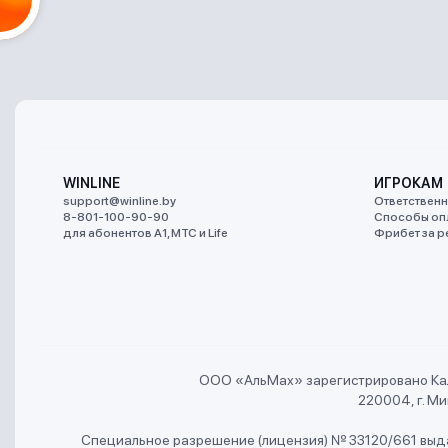
WINLINE
ИГРОКАМ
support@winline.by
Ответственн
8-801-100-90-90
Способы оп
для абонентов A1, МТС и Life
Фрибет за р
ООО «АльMах» зарегистрировано Ка
220004, г. Мин
Специальное разрешение (лицензия) № 33120/661 выда