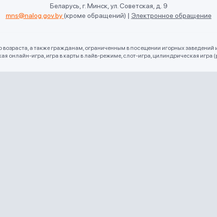
Беларусь, г. Минск, ул. Советская, д. 9
mns@nalog.gov.by
(кроме обращений)
|
Электронное обращение
го возраста, а также гражданам, ограниченным в посещении игорных заведений 
 онлайн-игра, игра в карты в лайв-режиме, слот-игра, цилиндрическая игра (