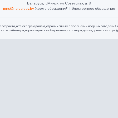
Беларусь, г. Минск, ул. Советская, д. 9
mns@nalog.gov.by
(кроме обращений)
|
Электронное обращение
го возраста, а также гражданам, ограниченным в посещении игорных заведений 
 онлайн-игра, игра в карты в лайв-режиме, слот-игра, цилиндрическая игра (