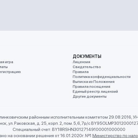
ДОКУМЕНТЫ
ая игра
Лицензия
латы
Свидетельство
егистрацию
Правила
Политика конфиденциальности
Выписка из Положения
Правила посещения
Единый реестр лицензий
Другие документы
линковичским районным исполнительным комитетом 29.08.2016, 
ск, ул. Раковская, д. 25, корп. 2, пом. 5,6,7
р/с BY95OLMP301200012
Специальный счет: BY18RSHN30127149100001000000
но на основании решения от 16.01.2020г. №1
Министерство по нало