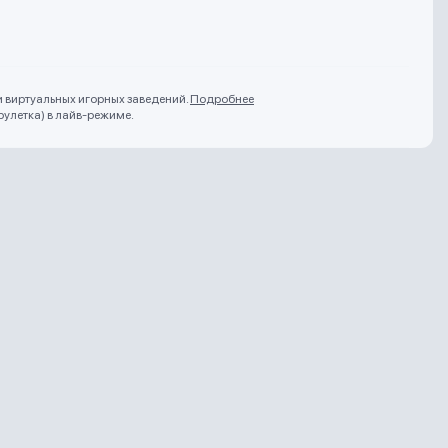
и виртуальных игорных заведений.
Подробнее
рулетка) в лайв-режиме.