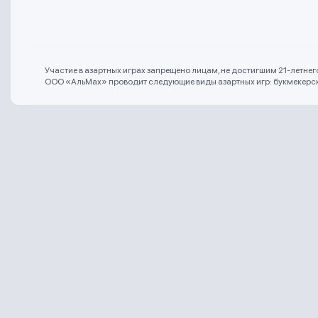
Участие в азартных играх запрещено лицам, не достигшим 21-летне
ООО «АльМах» проводит следующие виды азартных игр: букмекерская