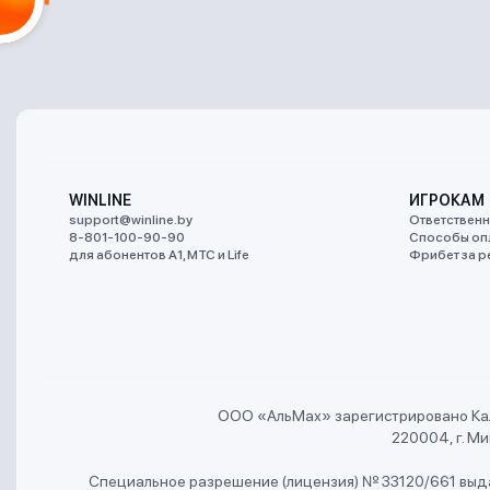
WINLINE
ИГРОКАМ
support@winline.by
Ответственн
8-801-100-90-90
Способы оп
для абонентов A1, МТС и Life
Фрибет за р
ООО «АльMах» зарегистрировано Ка
220004, г. Мин
Специальное разрешение (лицензия) № 33120/661 выда